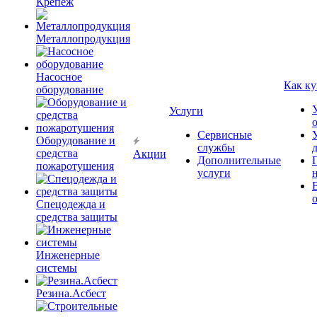
Крепёж
Металлопродукция
Насосное
Как ку
оборудование
Услуги
Сервисные
Оборудование и
службы
средства
Акции
Дополнительные
пожаротушения
услуги
Спецодежда и
средства защиты
Инженерные
системы
Резина.Асбест