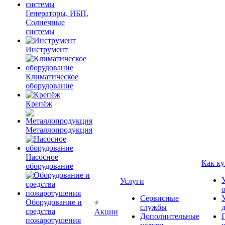
Генераторы, ИБП,
Солнечные
системы
Инструмент
Климатическое
оборудование
Крепёж
Металлопродукция
Насосное
Как ку
оборудование
Услуги
Сервисные
Оборудование и
службы
средства
Акции
Дополнительные
пожаротушения