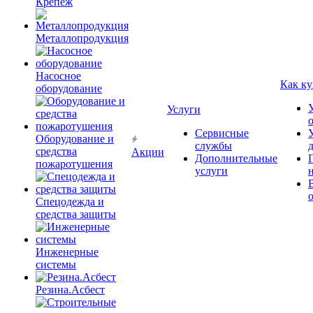
Крепёж
Металлопродукция
Насосное
Как ку
оборудование
Услуги
Сервисные
Оборудование и
службы
средства
Акции
Дополнительные
пожаротушения
услуги
Спецодежда и
средства защиты
Инженерные
системы
Резина.Асбест