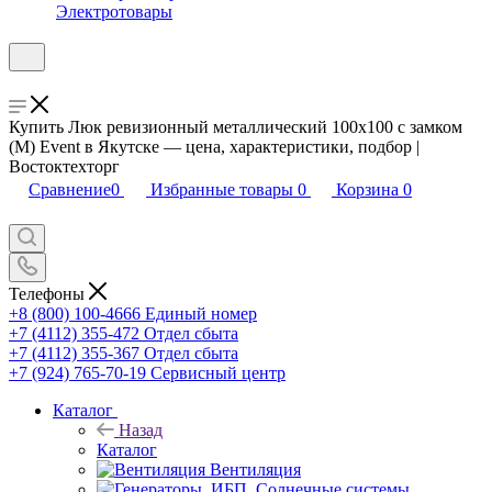
Электротовары
Купить Люк ревизионный металлический 100х100 с замком
(М) Event в Якутске — цена, характеристики, подбор |
Востоктехторг
Сравнение
0
Избранные товары
0
Корзина
0
Телефоны
+8 (800) 100-4666
Единый номер
+7 (4112) 355-472
Отдел сбыта
+7 (4112) 355-367
Отдел сбыта
+7 (924) 765-70-19
Сервисный центр
Каталог
Назад
Каталог
Вентиляция