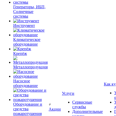
Генераторы, ИБП,
Солнечные
системы
Инструмент
Климатическое
оборудование
Крепёж
Металлопродукция
Насосное
Как ку
оборудование
Услуги
Сервисные
Оборудование и
службы
средства
Акции
Дополнительные
пожаротушения