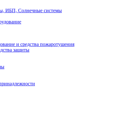
ры, ИБП, Солнечные системы
рудование
ование и средства пожаротушения
едства защиты
лы
принадлежности