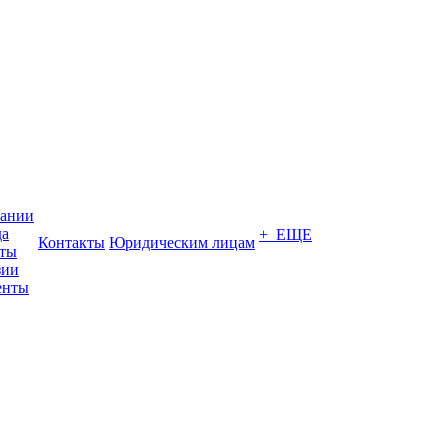
пании
да
+ ЕЩЕ
Контакты
Юридическим лицам
кты
зии
енты