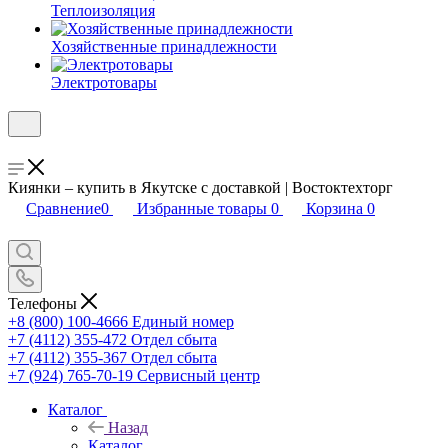
Теплоизоляция
Хозяйственные принадлежности
Электротовары
Киянки – купить в Якутске с доставкой | Востоктехторг
Сравнение
0
Избранные товары
0
Корзина
0
Телефоны
+8 (800) 100-4666
Единый номер
+7 (4112) 355-472
Отдел сбыта
+7 (4112) 355-367
Отдел сбыта
+7 (924) 765-70-19
Сервисный центр
Каталог
Назад
Каталог