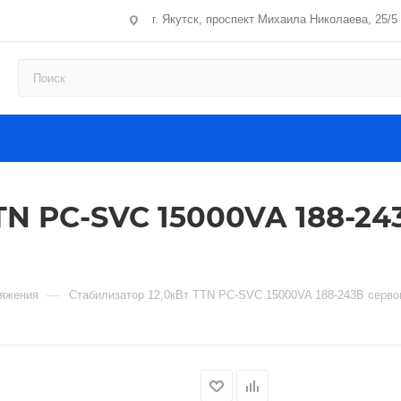
г. Якутск, проспект Михаила Николаева, 25/5
TN PC-SVC 15000VA 188-2
—
ряжения
Стабилизатор 12,0кВт TTN PC-SVC 15000VA 188-243В серво