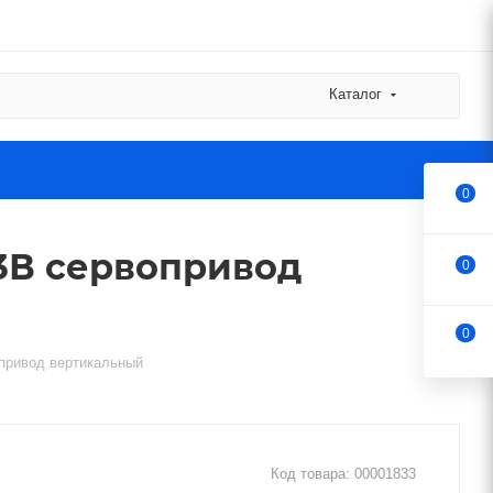
Каталог
0
43В сервопривод
0
0
привод вертикальный
Код товара:
00001833