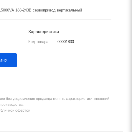
15000VA 188-243В сервопривод вертикальный
Характеристики
Код товара
—
00001833
ЗИНУ
аво без уведомления продавца менять характеристики, внешний
 производства.
убличной офертой