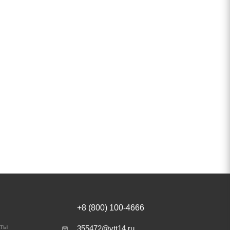
+8 (800) 100-4666
аты
355472@vtt14.ru