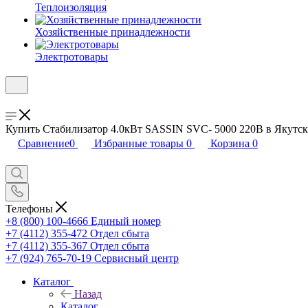
Теплоизоляция
Хозяйственные принадлежности
Электротовары
Купить Стабилизатор 4.0кВт SASSIN SVC- 5000 220В в Якутске
Сравнение
0
Избранные товары
0
Корзина
0
Телефоны
+8 (800) 100-4666
Единый номер
+7 (4112) 355-472
Отдел сбыта
+7 (4112) 355-367
Отдел сбыта
+7 (924) 765-70-19
Сервисный центр
Каталог
Назад
Каталог