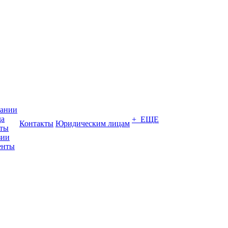
пании
да
+ ЕЩЕ
Контакты
Юридическим лицам
кты
зии
енты