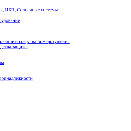
ры, ИБП, Солнечные системы
рудование
ование и средства пожаротушения
едства защиты
лы
принадлежности