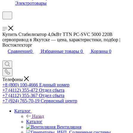
Электротовары
Купить Стабилизатор 4,0кВт TTN PC-SVC 5000 220В
сервопривод в Якутске — цена, характеристики, подбор |
Востоктехторг
Сравнение
0
Избранные товары
0
Корзина
0
Телефоны
+8 (800) 100-4666
Единый номер
+7 (4112) 355-472
Отдел сбыта
+7 (4112) 355-367
Отдел сбыта
+7 (924) 765-70-19
Сервисный центр
Каталог
Назад
Каталог
Вентиляция