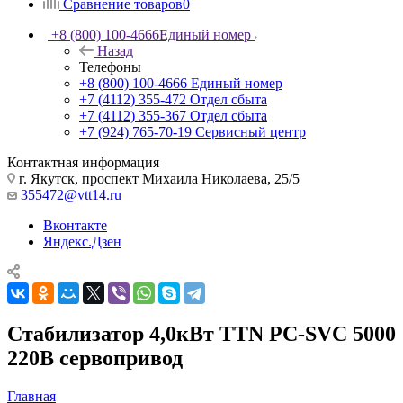
Сравнение товаров
0
+8 (800) 100-4666
Единый номер
Назад
Телефоны
+8 (800) 100-4666
Единый номер
+7 (4112) 355-472
Отдел сбыта
+7 (4112) 355-367
Отдел сбыта
+7 (924) 765-70-19
Сервисный центр
Контактная информация
г. Якутск, проспект Михаила Николаева, 25/5
355472@vtt14.ru
Вконтакте
Яндекс.Дзен
Стабилизатор 4,0кВт TTN PC-SVC 5000
220В сервопривод
Главная