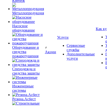
Крепёж
Металлопродукция
Насосное
Как ку
оборудование
Услуги
Сервисные
Оборудование и
службы
средства
Акции
Дополнительные
пожаротушения
услуги
Спецодежда и
средства защиты
Инженерные
системы
Резина.Асбест