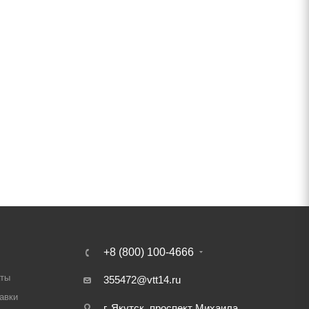
+8 (800) 100-4666
аты
355472@vtt14.ru
авки
г. Якутск, проспект Михаила