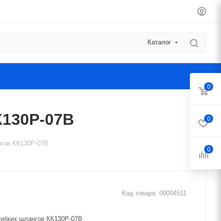
Каталог
0
К130Р-07В
0
нгов КК130Р-07В
0
Код товара:
00004511
гибких шлангов КК130Р-07В