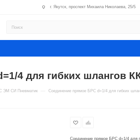
г. Якутск, проспект Михаила Николаева, 25/5
=1/4 для гибких шлангов К
—
С ЭМ СИ Пневматик
Соединение прямое БРС d=1/4 для гибких шла
Соединение прямое БРС d=1/4 для 