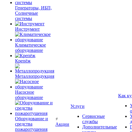
Генераторы, ИБП,
Солнечные
системы
Инструмент
Климатическое
оборудование
Крепёж
Металлопродукция
Насосное
Как ку
оборудование
Услуги
Сервисные
Оборудование и
службы
средства
Акции
Дополнительные
пожаротушения