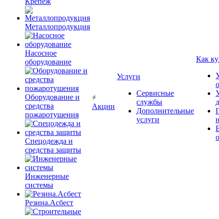
Крепёж
Металлопродукция
Насосное
Как ку
оборудование
Услуги
Сервисные
Оборудование и
службы
средства
Акции
Дополнительные
пожаротушения
услуги
Спецодежда и
средства защиты
Инженерные
системы
Резина.Асбест